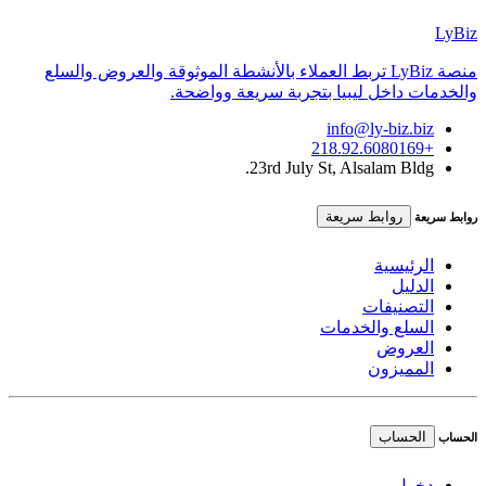
LyBiz
منصة LyBiz تربط العملاء بالأنشطة الموثوقة والعروض والسلع
والخدمات داخل ليبيا بتجربة سريعة وواضحة.
info@ly-biz.biz
+218.92.6080169
23rd July St, Alsalam Bldg.
روابط سريعة
روابط سريعة
الرئيسية
الدليل
التصنيفات
السلع والخدمات
العروض
المميزون
الحساب
الحساب
دخول