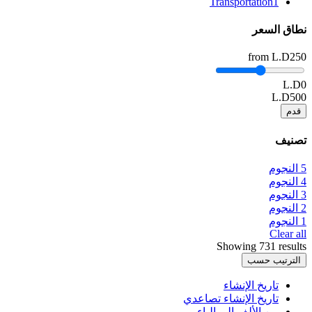
Transportation
1
نطاق السعر
from
L.D250
L.D0
L.D500
قدم
تصنيف
5 النجوم
4 النجوم
3 النجوم
2 النجوم
1 النجوم
Clear all
Showing 731 results
الترتيب حسب
تاريخ الإنشاء
تاريخ الإنشاء تصاعدي
من الألف إلى الياء